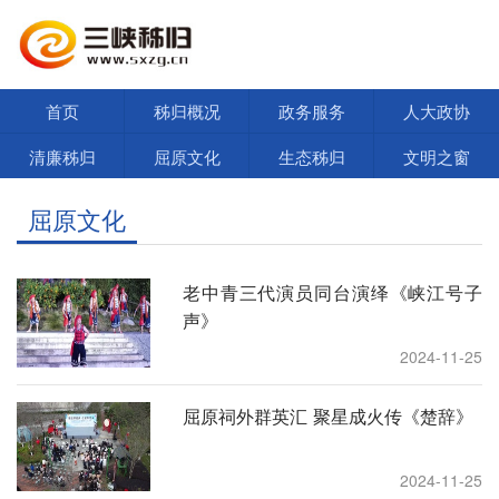
首页
秭归概况
政务服务
人大政协
清廉秭归
屈原文化
生态秭归
文明之窗
屈原文化
老中青三代演员同台演绎《峡江号子
声》
2024-11-25
屈原祠外群英汇 聚星成火传《楚辞》
2024-11-25