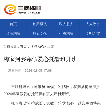
首页
秭归概况
政务服务
人大政协
清廉秭归
屈原文化
生态秭归
文明之窗
当前位置：
首页
>
乡镇动态>
正文
梅家河乡寒假爱心托管班开班
发布时间：2026-02-05 17:08
三峡秭归讯（通讯员 向俣）2月5日，秭归县梅家河乡
2026年寒假爱心托管班在京丈坪村开班。
托管班以“守护成长，寓教于乐”为核心，结合寒假特色