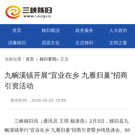
首页
秭归概况
政务服务
人大政协
清廉秭归
屈原文化
生态秭归
文明之窗
当前位置：
首页
>
秭归要闻>
正文
九畹溪镇开展“宜业在乡 九雁归巢”招商
引资活动
发布时间：2026-02-05 15:59
三峡秭归讯（通讯员 王琪 杨凌燕）
2月3日，秭归县九
畹溪镇举行“宜业在乡 九雁归巢”招商引资暨乡情恳谈会。60