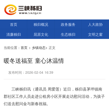
首页
秭归概况
政务服务
人大政协
清廉秭归
屈原文化
生态秭归
文明之窗
当前位置：
首页
>
乡镇动态>
正文
暖冬送福至 童心沐温情
发布时间：2026-02-04 16:39
三峡秭归讯（通讯员 周爱莲）近日，秭归县茅坪镇南
郡社区工作人员走进公租房小区开展走访慰问活动，为孩子
们送去慰问金与新春祝福。