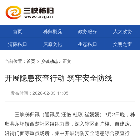
首页
秭归概况
政务服务
人大政协
清廉秭归
屈原文化
生态秭归
文明之窗
当前位置：
首页
>
乡镇动态>
正文
开展隐患夜查行动 筑牢安全防线
发布时间：2026-02-03 11:05
三峡秭归讯（通讯员 汪艳 杜琼 崔媛媛）2月2日晚，秭
归县茅坪镇西楚社区组织力量，深入辖区商户楼、自建房、
沿街门面等重点场所，集中开展消防安全隐患综合夜查行