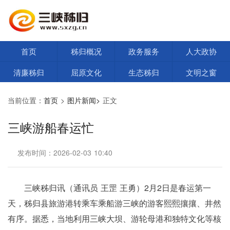
首页
秭归概况
政务服务
人大政协
清廉秭归
屈原文化
生态秭归
文明之窗
当前位置：
首页
>
图片新闻>
正文
三峡游船春运忙
发布时间：2026-02-03 10:40
三峡秭归讯（通讯员 王罡 王勇）2月2日是春运第一
天，秭归县旅游港转乘车乘船游三峡的游客熙熙攘攘、井然
有序。据悉，当地利用三峡大坝、游轮母港和独特文化等核