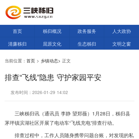
首页
秭归概况
政务服务
人大政协
清廉秭归
屈原文化
生态秭归
文明之窗
当前位置：
首页
>
乡镇动态>
正文
排查“飞线”隐患 守护家园平安
发布时间：2026-01-29 14:02
三峡秭归讯（通讯员 李静 望郑薇）1月28日，秭归县
茅坪镇滨湖社区开展了电动车“飞线充电”排查行动。
排查过程中，工作人员随身携带问题台账，对发现的私