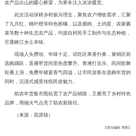
农产品出山的暖心桥梁，
为寒冬注入浓浓暖意。
此次活动深耕乡村振兴理念，聚焦农户增收需求，汇聚
了九月红、桃叶橙等特色柑橘，以及腊肉、土鸡蛋、农家酱
菜等数十种生态农产品，均源自村民手工制作与生态种植，
尽显峡江乡土本味。
现场人头攒动、年味十足。试吃区果香扑鼻，展销区前
选购踊跃，直播带货间里热度攀升。青滩打击乐、民间歌舞
轮番上演，免费年猪宴香气四溢，让市民游客在选购年货的
同时，沉浸式感受传统民俗魅力。
助农年货集市既拓宽了农产品销路，又擦亮了乡村特色
品牌，用烟火气点亮了助农新路径。
（来源：屈原镇）
【责任编辑 周青】