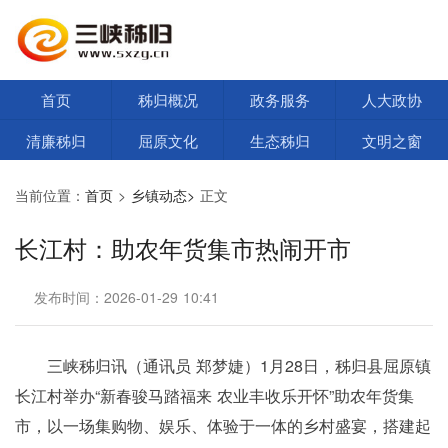
首页
秭归概况
政务服务
人大政协
清廉秭归
屈原文化
生态秭归
文明之窗
当前位置：
首页
>
乡镇动态>
正文
长江村：助农年货集市热闹开市
发布时间：2026-01-29 10:41
三峡秭归讯（通讯员 郑梦婕）1月28日，秭归县屈原镇
长江村举办“新春骏马踏福来 农业丰收乐开怀”助农年货集
市，以一场集购物、娱乐、体验于一体的乡村盛宴，
搭建起