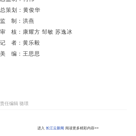
总策划：黄俊华
监 制：洪燕
审 核：康耀方 邹敏 苏逸冰
记 者：黄乐毅
美 编：王思思
责任编辑 骆璟
进入
长江云新闻
阅读更多精彩内容>>