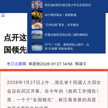
湖北省妇联向湖北青少年女足致贺信
央行增持黄金！最新数据
“兰州拉面”更名，并非被迫
交通运输部启动台风二级防御响应
点开这份报告 看见湖北的“全
​37℃！大雨、暴雨持续上线中，台
国领先”
风“白海豚”将影响湖北
长江云新闻
©原创
阅读:
0
2026-01-27 14:56
2026年1月27日上午，湖北省十四届人大四次
会议在武汉开幕。在今年的《政府工作报告》
里，一个个“全国领先”，标注着发展的高度，