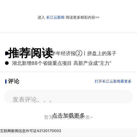
进入
长江云新闻
阅读更多精彩内容>>
推荐阅读
●
从拼豆看懂湖北上半年经济报②丨拼盘上的落子
●
湖北新增88个省级重点项目 高新产业成“主力”
评论
打开长江云新闻看更多
发表评论。。。
点击加载更多
暂无评论，快来抢沙发~
互联网新闻信息许可证42120170002