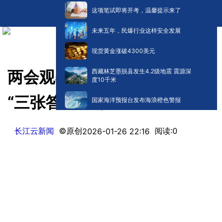
这项笔试即将开考，温馨提示来了
未来五年，民爆行业这样安全发展
现货黄金涨破4300美元
西藏林芝墨脱县发生4.2级地震 震源深
两会观察 | 同心协力建支点
度10千米
“三张答卷”展担当
国家海洋预报台发布海浪橙色警报
长江云新闻
©原创
阅读:
0
2026-01-26 22:16