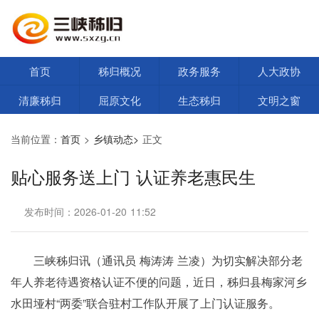
首页
秭归概况
政务服务
人大政协
清廉秭归
屈原文化
生态秭归
文明之窗
当前位置：
首页
>
乡镇动态>
正文
贴心服务送上门 认证养老惠民生
发布时间：2026-01-20 11:52
三峡秭归讯（通讯员 梅涛涛 兰凌）为切实解决部分老
年人养老待遇资格认证不便的问题，近日，秭归县梅家河乡
水田垭村“两委”联合驻村工作队开展了上门认证服务。