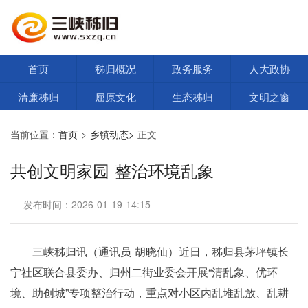
首页
秭归概况
政务服务
人大政协
清廉秭归
屈原文化
生态秭归
文明之窗
当前位置：
首页
>
乡镇动态>
正文
共创文明家园 整治环境乱象
发布时间：2026-01-19 14:15
三峡秭归讯（通讯员 胡晓仙）近日，秭归县茅坪镇长
宁社区联合县委办、归州二街业委会开展“清乱象、优环
境、助创城”专项整治行动，重点对小区内乱堆乱放、乱耕