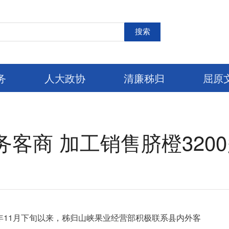
搜索
务
人大政协
清廉秭归
屈原
客商 加工销售脐橙320
年11月下旬以来，秭归山峡果业经营部积极联系县内外客