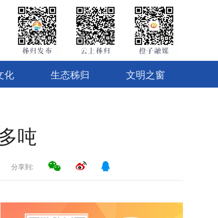
文化
生态秭归
文明之窗
0多吨
分享到: