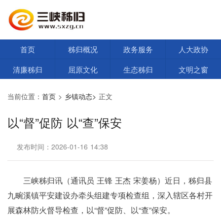
首页
秭归概况
政务服务
人大政协
清廉秭归
屈原文化
生态秭归
文明之窗
当前位置：
首页
>
乡镇动态>
正文
以“督”促防 以“查”保安
发布时间：2026-01-16 14:38
三峡秭归讯（通讯员 王锋 王杰 宋姜杨）近日，秭归县
九畹溪镇平安建设办牵头组建专项检查组，深入辖区各村开
展森林防火督导检查，以“督”促防、以“查”保安。