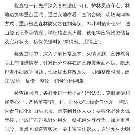
检查组一行先后深入各村进山卡口、护林员值守点、林
地边缘等重点区域，通过实地察看、查阅台账、现场询问等
方式，重点检查森林防火责任制落实、24小时值班值守、巡
山登记记录等情况，详细核查灭火器、铁锹等应急物资储备
及完好状态，确保关键时刻“拿得出、用得上”。
检查过程中，深入了解日常巡护、火情监测、宣传教育
等工作推进情况，针对部分村存在的宣传覆盖面不足、隐患
排查不细致等问题，现场提出整改意见，明确整改时限，建
立“发现－反馈－整改－销号”闭环机制。
检查组强调，各村要进一步提高思想认识，克服麻痹和
侥幸心理，严格落实“镇、村、护林员”三级责任体系，将防
火责任细化到山头地块、落实到具体人员；要强化野外火源
管控，严厉打击违规野外用火、祭祀用火等行为，加大重点
时段、重点区域巡查频次；要丰富宣传形式，通过乡村大喇