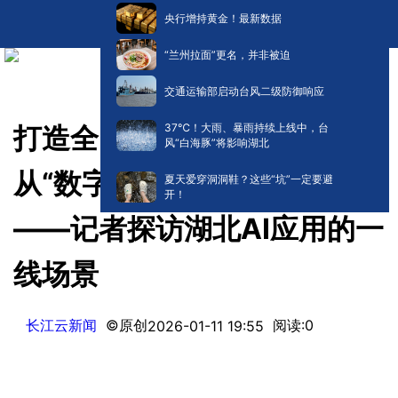
央行增持黄金！最新数据
“兰州拉面”更名，并非被迫
交通运输部启动台风二级防御响应
​37℃！大雨、暴雨持续上线中，台
打造全国数智经济发展高地 |
风“白海豚”将影响湖北
从“数字训练场”到真实大江
夏天爱穿洞洞鞋？这些“坑”一定要避
开！
——记者探访湖北AI应用的一
线场景
长江云新闻
©原创
阅读:
0
2026-01-11 19:55