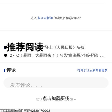
进入
长江云新闻
阅读更多精彩内容>>
推荐阅读
●
武汉这个社区“转身”登上《人民日报》头版
●
27℃！暴雨、大暴雨来了！台风“白海豚”今晚登陆，湖北开启降雨降温模式
评论
打开长江云新闻看更多
发表评论。。。
点击加载更多
暂无评论，快来抢沙发~
互联网新闻信息许可证42120170002