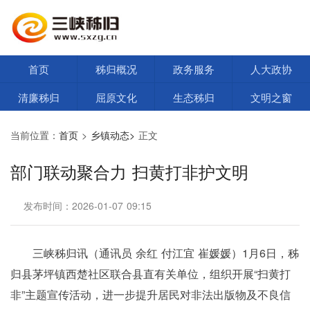
首页
秭归概况
政务服务
人大政协
清廉秭归
屈原文化
生态秭归
文明之窗
当前位置：
首页
>
乡镇动态>
正文
部门联动聚合力 扫黄打非护文明
发布时间：2026-01-07 09:15
三峡秭归讯（通讯员 余红 付江宜 崔媛媛）1月6日，秭
归县茅坪镇西楚社区联合县直有关单位，组织开展“扫黄打
非”主题宣传活动，进一步提升居民对非法出版物及不良信