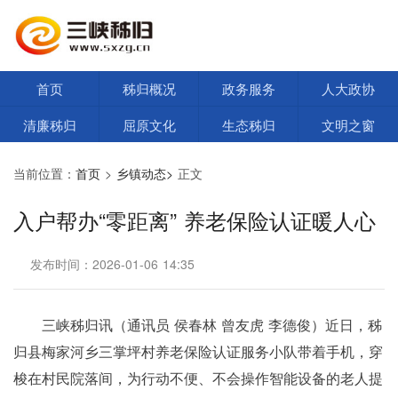
首页
秭归概况
政务服务
人大政协
清廉秭归
屈原文化
生态秭归
文明之窗
当前位置：
首页
>
乡镇动态>
正文
入户帮办“零距离” 养老保险认证暖人心
发布时间：2026-01-06 14:35
三峡秭归讯（通讯员 侯春林 曾友虎 李德俊）近日，秭
归县梅家河乡三掌坪村养老保险认证服务小队带着手机，穿
梭在村民院落间，为行动不便、不会操作智能设备的老人提