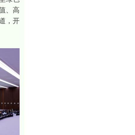
值、高
道，开