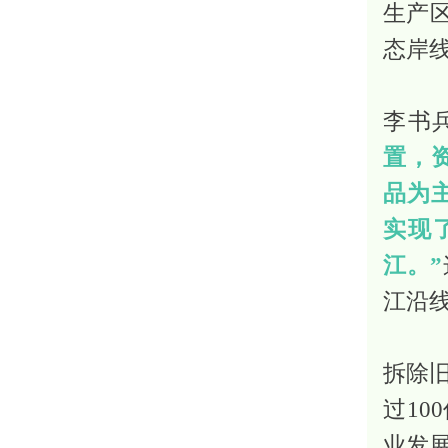
生产区
态岸
李书
置，资
品为主
实现
江。”
江沿
拆除
过1
业发