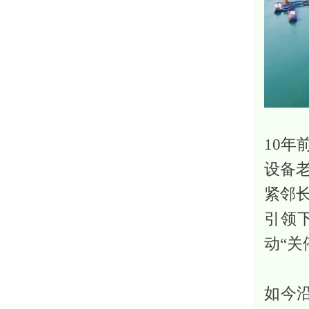
10
设备
紧邻
引领
动“
如今