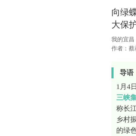
向绿
大保
我的宜昌
作者：蔡昶
导语
1月4
三峡
称长
乡村
的绿