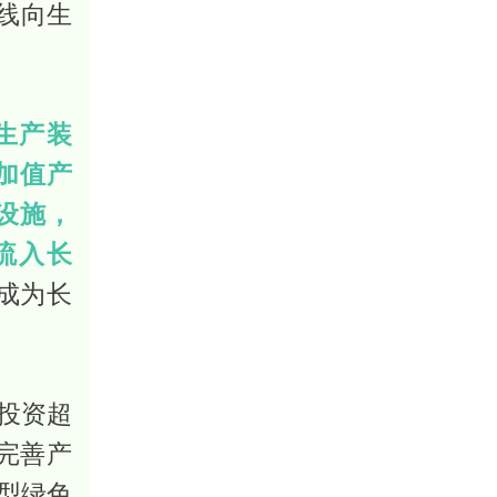
岸线向生
生产装
附加值产
保设施，
流入长
成为长
投资超
完善产
型绿色