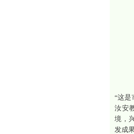
“这
汝安
境，
发成