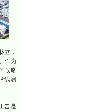
林立，
。作为
”战略
沿线启
里曾是