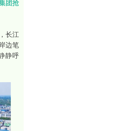
集团抢
，长江
岸边笔
静静呼