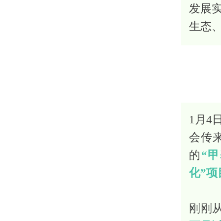
发展
生态
1月4
会传
的
“
化”
刚刚