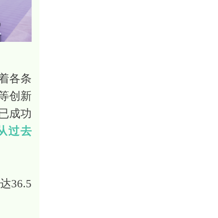
着各条
等创新
已成功
从过去
36.5
。