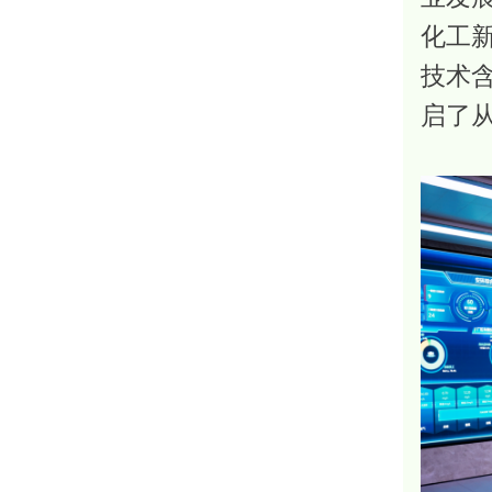
化工
技术
启了