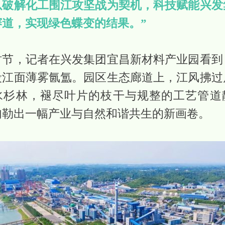
以破解化工围江攻坚战为契机，科技赋能兴发
赛道，实现绿色蝶变的结果。”
时节，记者在兴发集团宜昌新材料产业园看到
段江面薄雾氤氲。园区生态廊道上，江风拂过
水杉林，褪尽叶片的枝干与规整的工艺管道
勾勒出一幅产业与自然和谐共生的新画卷。