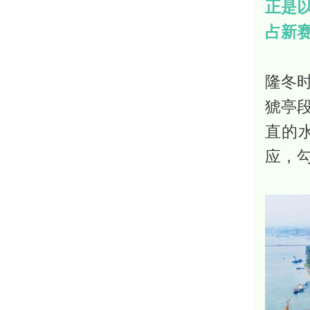
正是
占新
隆冬
猇亭
直的
应，