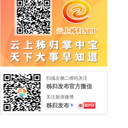
扫描左侧二维码关注
秭归发布官方微信
关注新浪微博
秭归发布