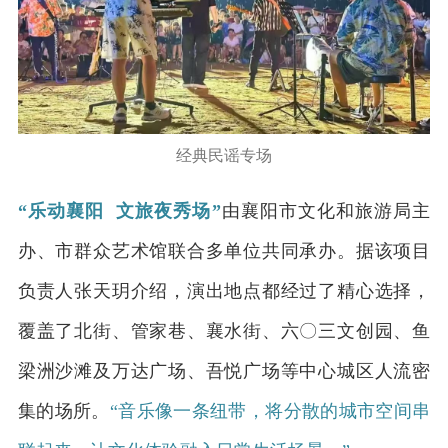
经典民谣专场
“乐动襄阳 文旅夜秀场”
由襄阳市文化和旅游局主
办、市群众艺术馆联合多单位共同承办。据该项目
负责人张天玥介绍，演出地点都经过了精心选择，
覆盖了北街、管家巷、襄水街、六〇三文创园、鱼
梁洲沙滩及万达广场、吾悦广场等中心城区人流密
集的场所。
“音乐像一条纽带，将分散的城市空间串