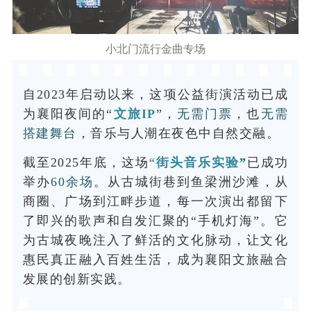
小北门流行金曲专场
自2023年启动以来，这项公益街演活动已成
为襄阳夜间的“
文旅IP
”，
无需门票
，也
无需
搭建舞台
，音乐与人潮在夜色中自然交融。
截至2025年底，这场
“
街头音乐实验
”
已成功
举办
60余场
。从古城街巷到鱼梁洲沙滩，从
商圈、广场到江畔步道，每一次演出都留下
了即兴的歌声和自发汇聚的“手机灯海”。它
为古城夜晚注入了鲜活的文化脉动，让文化
惠民真正融入百姓生活，成为襄阳文旅融合
发展的创新实践。