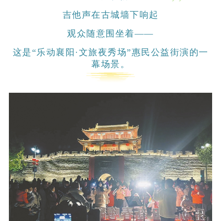
吉他声在古城墙下响起
观众随意围坐着——
这是“乐动襄阳·文旅夜秀场”惠民公益街演的一
幕场景。