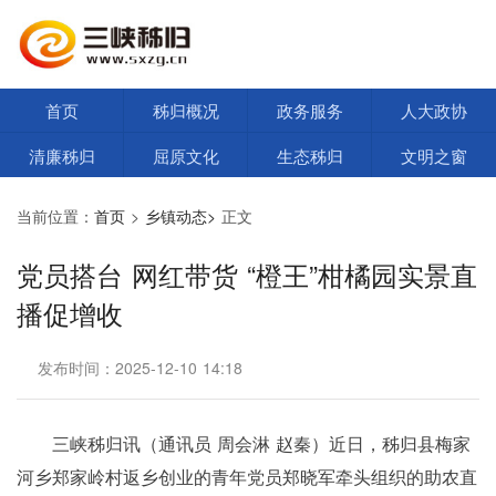
首页
秭归概况
政务服务
人大政协
清廉秭归
屈原文化
生态秭归
文明之窗
当前位置：
首页
>
乡镇动态>
正文
党员搭台 网红带货 “橙王”柑橘园实景直
播促增收
发布时间：2025-12-10 14:18
三峡秭归讯（通讯员 周会淋 赵秦）近日，秭归县梅家
河乡郑家岭村返乡创业的青年党员郑晓军牵头组织的助农直