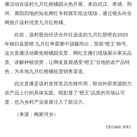
播活动在该村九月红柑橘园火热开展。来自武汉、孝感、荆
州、襄阳四地的知名网红专程驱车抵达现场，通过镜头向全
网推介该村优质九月红柑橘。
此前，该村股份经济合作社选送的九月红脐橙在2025
年秭归县脐橙·九月红争霸赛中脱颖而出，荣获“橙王”称号。
这次直播活动聚焦柑橘园实景，网红主播们现场展示果实品
质、讲解种植优势，让网友直观感受“橙王”当地的农产品特
色，为本地九月红柑橘拓宽销售渠道。
此次直播是该村发挥党员先锋作用，联动外部资源助力
农产品上行的具体实践。既彰显了“橙王”品质的市场认可
度，也为乡村产业发展注入了新活力。
（来源：梅家河乡）
【责任编辑 周青】