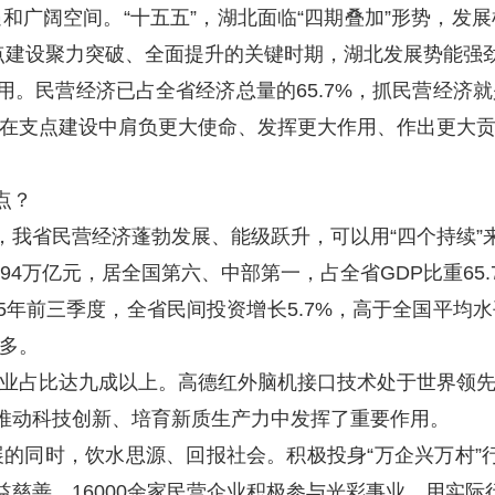
广阔空间。“十五五”，湖北面临“四期叠加”形势，发展
点建设聚力突破、全面提升的关键时期，湖北发展势能强
作用。民营经济已占全省经济总量的65.7%，抓民营经
在支点建设中肩负更大使命、发挥更大作用、作出更大
点？
，我省民营经济蓬勃发展、能级跃升，可以用“四个持续”
.94万亿元，居全国第六、中部第一，占全省GDP比重65
年前三季度，全省民间投资增长5.7%，高于全国平均水平
多。
业占比达九成以上。高德红外脑机接口技术处于世界领
在推动科技创新、培育新质生产力中发挥了重要作用。
同时，饮水思源、回报社会。积极投身“万企兴万村”行动
益慈善，16000余家民营企业积极参与光彩事业，用实