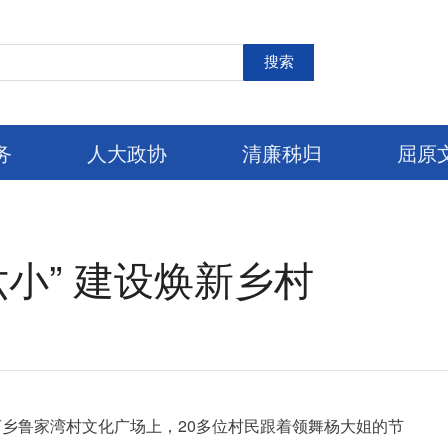
搜索
务
人大政协
清廉秭归
屈原
六小” 建设焕新乡村
河乡鲁家湾村文化广场上，20多位村民跟着领舞杨大姐的节