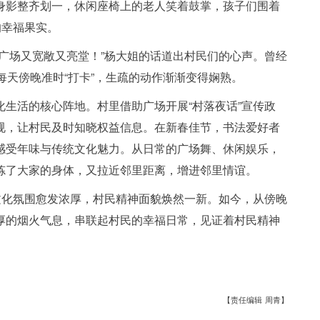
身影整齐划一，休闲座椅上的老人笑着鼓掌，孩子们围着
的幸福果实。
广场又宽敞又亮堂！”杨大姐的话道出村民们的心声。曾经
每天傍晚准时“打卡”，生疏的动作渐渐变得娴熟。
生活的核心阵地。村里借助广场开展“村落夜话”宣传政
规，让村民及时知晓权益信息。在新春佳节，书法爱好者
感受年味与传统文化魅力。从日常的广场舞、休闲娱乐，
炼了大家的身体，又拉近邻里距离，增进邻里情谊。
文化氛围愈发浓厚，村民精神面貌焕然一新。如今，从傍晚
厚的烟火气息，串联起村民的幸福日常，见证着村民精神
【责任编辑 周青】