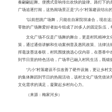
奏翩翩起舞。便携式音响传出欢快的旋律。路灯下的
广场追逐打闹，这热闹场景正是“六小”村落建设结出
“以前想跳广场舞，只能在自家院坝凑合，现在这
零散的广场舞爱好者如今组成了20多人的固定队伍，
文化广场不仅是广场舞的舞台，更是村民精神文化
策，通过通俗讲解和生动案例普及惠民政策、法律法
挥毫泼墨送春联，村民围拢挑选心仪内容，在墨香中
到节日里的特色活动，广场早已融入村民生活，既锻
“六小”村落建设不仅改善了硬件设施，更让乡村
的集体舞蹈到节日的热闹活动，该村文化广场凭借浓
文化需求的满足，凝聚起乡村向心力。
（来源：梅家河乡）