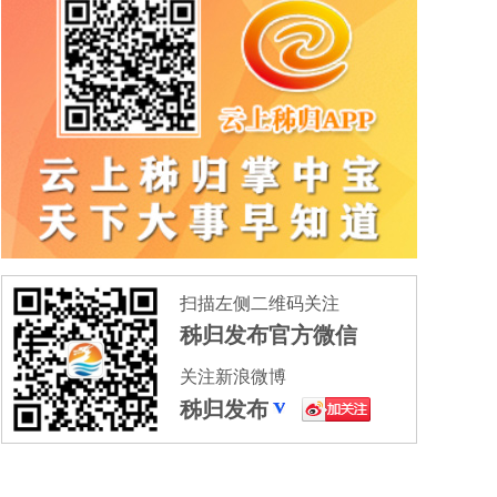
扫描左侧二维码关注
秭归发布官方微信
关注新浪微博
秭归发布