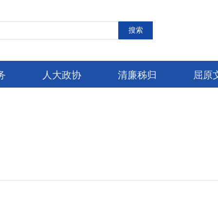
搜索
务
人大政协
清廉秭归
屈原