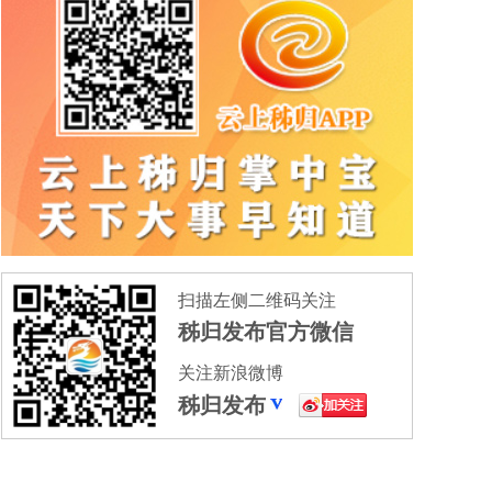
扫描左侧二维码关注
秭归发布官方微信
关注新浪微博
秭归发布