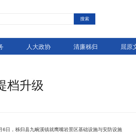
搜索
务
人大政协
清廉秭归
屈原
提档升级
1月6日，秭归县九畹溪镇就鹰嘴岩景区基础设施与安防设施