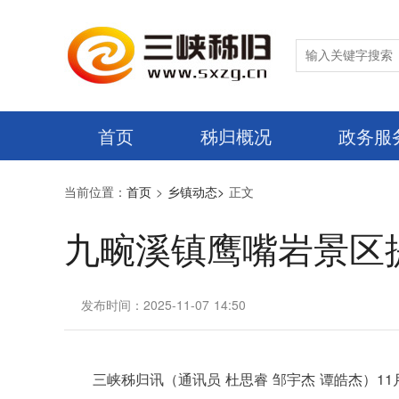
首页
秭归概况
政务服
当前位置：
首页
>
乡镇动态>
正文
九畹溪镇鹰嘴岩景区
发布时间：2025-11-07 14:50
三峡秭归讯（通讯员 杜思睿 邹宇杰 谭皓杰）1