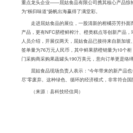
重点龙头企业——屈姑食品有限公司携其核心产品惊艳
为“秭归味道”扬帆出海赢得了满堂彩。
走进屈姑食品的展位，一股清新的柑橘芬芳扑面
产品，更有NFC脐橙鲜榨汁、橙类糕点等创新产品
人员介绍，开展仅两天，屈姑食品已接待来自新加坡
签单量为76万元人民币，其中鲜果脐橙销量为10个
门采购商采购果蔬罐头190万美元，意向订单更是络
屈姑食品现场负责人表示：“今年带来的新产品也
尽’零废弃。这种绿色、循环的经济模式，非常符合国
（来源：县科技经信局）