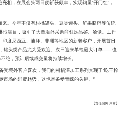
亮相，在展会头两日便斩获颇丰，实现销量“开门红”，
而来。今年不仅有柑橘罐头、豆类罐头、鲜果脐橙等传统
，琳琅满目，吸引了大量境外采购商驻足品鉴、洽谈。工作
、印度尼西亚、迪拜、非洲等地区的新老客户，开展首日
柜，罐头类产品尤为受欢迎。次日迎来单笔最大订单——也
绎不绝，预计后续成交量将持续增长。
备受境外客户喜欢，我们的柑橘深加工系列实现了‘吃干榨
际市场的消费趋势，这也是备受青睐的关键。”
【责任编辑 周青】