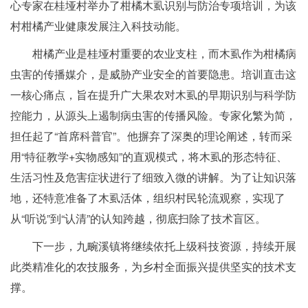
心专家在桂垭村举办了柑橘木虱识别与防治专项培训，为该
村柑橘产业健康发展注入科技动能。
柑橘产业是桂垭村重要的农业支柱，而木虱作为柑橘病
虫害的传播媒介，是威胁产业安全的首要隐患。培训直击这
一核心痛点，旨在提升广大果农对木虱的早期识别与科学防
控能力，从源头上遏制病虫害的传播风险。专家化繁为简，
担任起了“首席科普官”。他摒弃了深奥的理论阐述，转而采
用“特征教学+实物感知”的直观模式，将木虱的形态特征、
生活习性及危害症状进行了细致入微的讲解。为了让知识落
地，还特意准备了木虱活体，组织村民轮流观察，实现了
从“听说”到“认清”的认知跨越，彻底扫除了技术盲区。
下一步，九畹溪镇将继续依托上级科技资源，持续开展
此类精准化的农技服务，为乡村全面振兴提供坚实的技术支
撑。