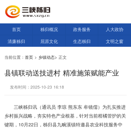
首页
秭归概况
政务服务
人大政协
清廉秭归
屈原文化
生态秭归
文明之窗
当前位置：
首页
>
乡镇动态>
正文
县镇联动送技进村 精准施策赋能产业
发布时间：2025-10-23 16:18
三峡秭归讯（通讯员 李琼 熊东东 牟镜儒）为扎实推进
乡村振兴战略，夯实特色产业根基，针对当前柑橘管护的关
键期，10月22日，秭归县九畹溪镇特邀县农业科技服务中