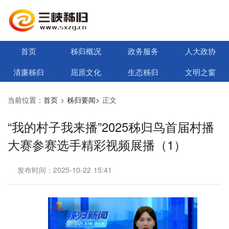
首页
秭归概况
政务服务
人大政协
清廉秭归
屈原文化
生态秭归
文明之窗
当前位置：
首页
>
秭归要闻>
正文
“我的村子我来播”2025秭归鸟首届村播
大赛参赛选手精彩视频展播（1）
发布时间：2025-10-22 15:41