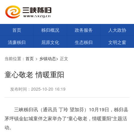
首页
秭归概况
政务服务
人大政协
清廉秭归
屈原文化
生态秭归
文明之窗
当前位置：
首页
>
乡镇动态>
正文
童心敬老 情暖重阳
发布时间：2025-10-20 16:19
三峡秭归讯（通讯员 丁玲 望加芬）10月19日，秭归县
茅坪镇金缸城童伴之家举办了“童心敬老，情暖重阳”主题活
动。