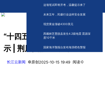
这项笔试即将开考，温馨提示来了
未来五年，民爆行业这样安全发展
现货黄金涨破4300美元
西藏林芝墨脱县发生4.2级地震 震源深
“十四五”非凡历程的实践与启
度10千米
示 | 荆风楚韵 气象万千
国家海洋预报台发布海浪橙色警报
长江云新闻
©原创
阅读:
0
2025-10-15 19:49