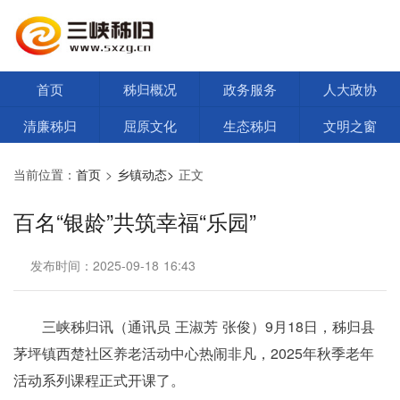
首页
秭归概况
政务服务
人大政协
清廉秭归
屈原文化
生态秭归
文明之窗
当前位置：
首页
>
乡镇动态>
正文
百名“银龄”共筑幸福“乐园”
发布时间：2025-09-18 16:43
三峡秭归讯（通讯员 王淑芳 张俊）9月18日，秭归县
茅坪镇西楚社区养老活动中心热闹非凡，2025年秋季老年
活动系列课程正式开课了。