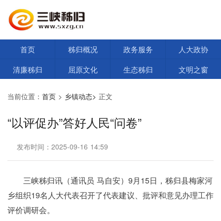
首页
秭归概况
政务服务
人大政协
清廉秭归
屈原文化
生态秭归
文明之窗
当前位置：
首页
>
乡镇动态>
正文
“以评促办”答好人民“问卷”
发布时间：2025-09-16 14:59
三峡秭归讯（通讯员 马自安）9月15日，秭归县梅家河
乡组织19名人大代表召开了代表建议、批评和意见办理工作
评价调研会。