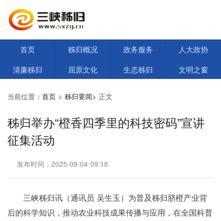
首页
秭归概况
政务服务
人大政协
清廉秭归
屈原文化
生态秭归
文明之窗
当前位置：
首页
>
秭归要闻>
正文
秭归举办“橙香四季里的科技密码”宣讲
征集活动
发布时间：2025-09-04 09:18
三峡秭归讯（通讯员 吴生玉）为普及秭归脐橙产业背
后的科学知识，推动农业科技成果传播与应用，在全国科普