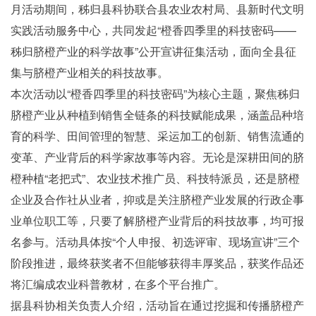
月活动期间，秭归县科协联合县农业农村局、县新时代文明
实践活动服务中心，共同发起“橙香四季里的科技密码——
秭归脐橙产业的科学故事”公开宣讲征集活动，面向全县征
集与脐橙产业相关的科技故事。
本次活动以“橙香四季里的科技密码”为核心主题，聚焦秭归
脐橙产业从种植到销售全链条的科技赋能成果，涵盖品种培
育的科学、田间管理的智慧、采运加工的创新、销售流通的
变革、产业背后的科学家故事等内容。无论是深耕田间的脐
橙种植“老把式”、农业技术推广员、科技特派员，还是脐橙
企业及合作社从业者，抑或是关注脐橙产业发展的行政企事
业单位职工等，只要了解脐橙产业背后的科技故事，均可报
名参与。活动具体按“个人申报、初选评审、现场宣讲”三个
阶段推进，最终获奖者不但能够获得丰厚奖品，获奖作品还
将汇编成农业科普教材，在多个平台推广。
据县科协相关负责人介绍，活动旨在通过挖掘和传播脐橙产