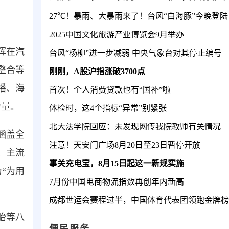
2025中国文化旅游产业博览会9月举办
挥在汽
台风“杨柳”进一步减弱 中央气象台对其停止编号
整合等
刚刚，A股沪指涨破3700点
播、海
首次！个人消费贷款也有“国补”啦
力量。
体检时，这4个指标“异常”别紧张
北大法学院回应：未发现网传我院教师有关情况
涵盖全
注意！天安门广场8月20日至23日暂停开放
、主流
事关充电宝，8月15日起这一新规实施
“为用
7月份中国电商物流指数再创年内新高
成都世运会赛程过半，中国体育代表团领跑金牌榜
胎等八
便民服务