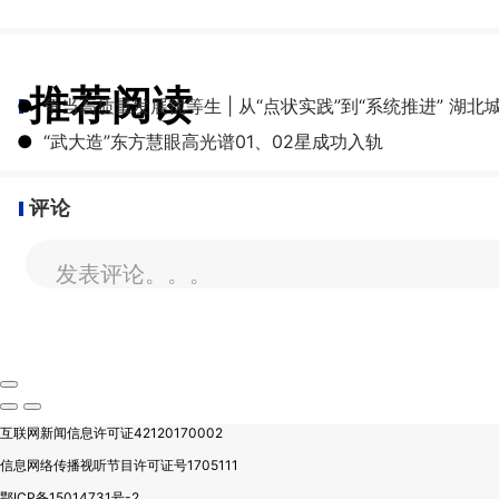
推荐阅读
●
争当高质量发展优等生 | 从“点状实践”到“系统推进” 湖
●
“武大造”东方慧眼高光谱01、02星成功入轨
评论
发表评论。。。
互联网新闻信息许可证42120170002
信息网络传播视听节目许可证号1705111
鄂ICP备15014731号-2