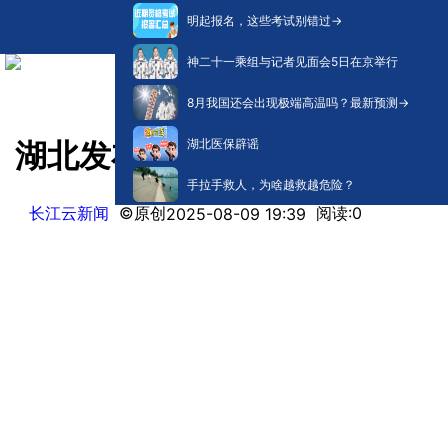
明起报名，这些考试别错过→
神二十一乘组与记者见面会5日在京举行
8月我国还会出现极端高温吗？最新预测→
湖北医保辟谣
湖北发布10项医疗重大创新成
手拉手救人，为啥越救越危险？
长江云新闻
©原创
阅读:
0
2025-08-09 19:39