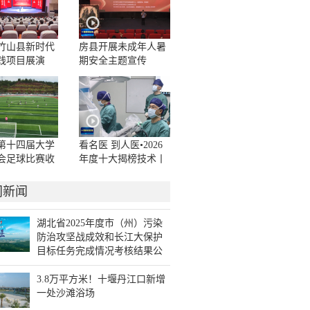
年竹山县新时代
房县开展未成年人暑
践项目展演
期安全主题宣传
）举行
第十四届大学
看名医 到人医•2026
会足球比赛收
年度十大揭榜技术丨
机器人辅助手术为患
者诊疗提供新选择
门新闻
湖北省2025年度市（州）污染
防治攻坚战成效和长江大保护
目标任务完成情况考核结果公
布 十堰考核成绩居全省第一
3.8万平方米！十堰丹江口新增
一处沙滩浴场