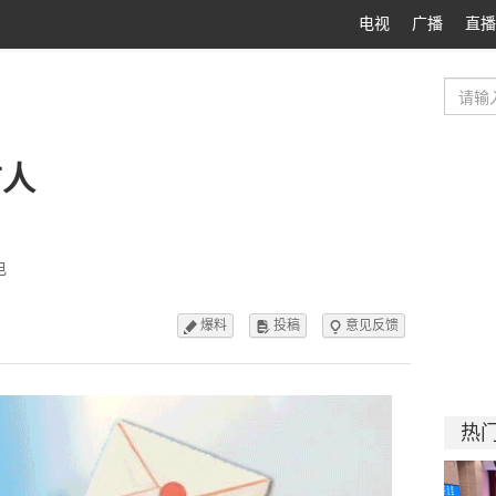
电视
广播
直播
信人
电
爆料
投稿
意见反馈



热