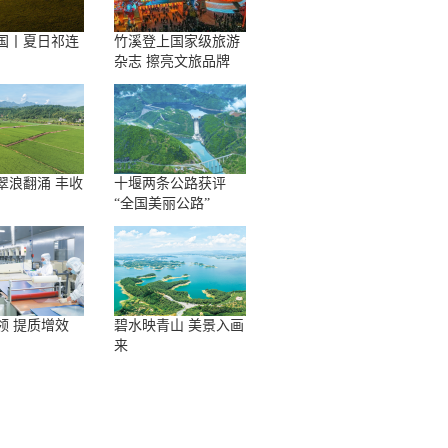
国丨夏日祁连
竹溪登上国家级旅游
杂志 擦亮文旅品牌
翠浪翻涌 丰收
十堰两条公路获评
“全国美丽公路”
领 提质增效
碧水映青山 美景入画
来