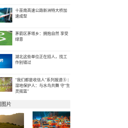
十巫南高速公路新洲特大桥加
速成型
茅箭区茅塔乡：拥抱自然 享受
绿意
湖北这些单位正在招人，找工
作别错过
“我们都是收信人”系列报道⑤ |
湿地保护人：与水鸟共舞 守“生
灵摇篮”
门图片