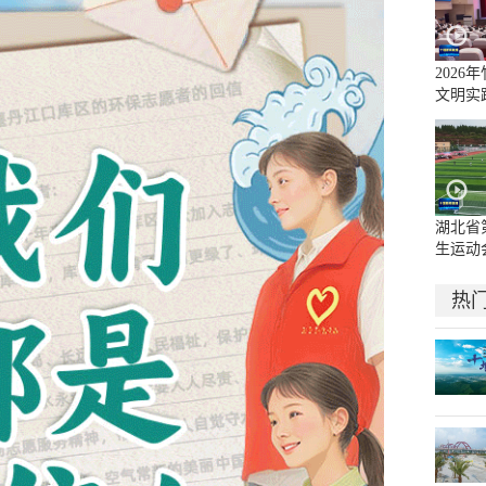
2026
文明实
（决赛
湖北省
生运动
官
热