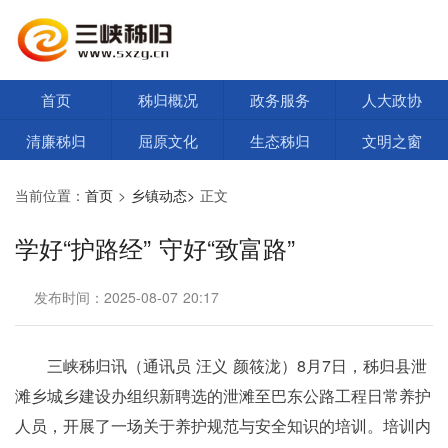
首页
秭归概况
政务服务
人大政协
清廉秭归
屈原文化
生态秭归
文明之窗
当前位置：
首页
>
乡镇动态>
正文
学好“护路经” 守好“致富路”
发布时间：2025-08-07 20:17
三峡秭归讯（通讯员 汪义 颜筱泷）8月7日，秭归县泄
滩乡城乡建设办组织新聘选的泄滩至巴东公路工程日常养护
人员，开展了一场关于养护规范与安全知识的培训。培训内