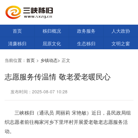
首页
秭归概况
政务服务
人大政协
清廉秭归
屈原文化
生态秭归
文明之窗
当前位置：
首页
>
乡镇动态>
正文
志愿服务传温情 敬老爱老暖民心
发布时间：2025-08-07 10:28
三峡秭归（通讯员 周丽莉 宋艳敏）近日，县民政局组
织志愿者前往梅家河乡下里坪村开展爱老敬老志愿服务活
动。