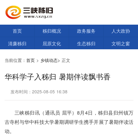
首页
秭归概况
政务服务
人大政协
清廉秭归
屈原文化
生态秭归
文明之窗
当前位置：
首页
>
乡镇动态>
正文
华科学子入秭归 暑期伴读飘书香
发布时间：2025-08-05 16:38
三峡秭归讯（通讯员 屈平）8月4日，秭归县归州镇万
古寺村与华中科技大学暑期调研学生携手开展了暑期伴读活
动。