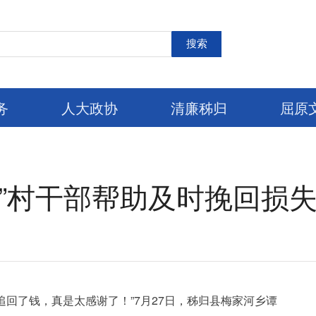
搜索
务
人大政协
清廉秭归
屈原
费”村干部帮助及时挽回损
就追回了钱，真是太感谢了！”7月27日，秭归县梅家河乡谭