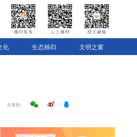
文化
生态秭归
文明之窗
失
分享到: