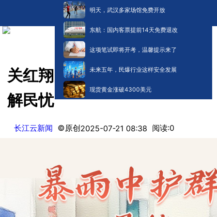
明天，武汉多家场馆免费开放
东航：国内客票提前14天免费退改
这项笔试即将开考，温馨提示来了
未来五年，民爆行业这样安全发展
关红翔：暴雨中护群众 屋檐下
现货黄金涨破4300美元
解民忧
长江云新闻
©原创
阅读:
0
2025-07-21 08:38