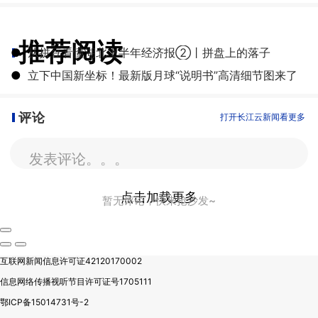
推荐阅读
●
从拼豆看懂湖北上半年经济报②丨拼盘上的落子
●
立下中国新坐标！最新版月球“说明书”高清细节图来了
评论
打开长江云新闻看更多
发表评论。。。
点击加载更多
暂无评论，快来抢沙发~
互联网新闻信息许可证42120170002
信息网络传播视听节目许可证号1705111
鄂ICP备15014731号-2