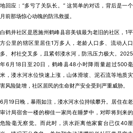
地回应：“多亏了关队长。” 这简单的对话，背后是一个
月前那场惊心动魄的防汛救援。
白鹤井社区是恩施州鹤峰县容美镇最为老旧的社区，1平
方公里的辖区里居住1万多人，老龄人口多、流动人口
多、村社交叉多，且紧邻溇水河，防汛压力极大。2025
年6月18日至20日，鹤峰县48小时降雨量超过500毫
米，溇水河水位快速上涨，山体滑坡、泥石流等地质灾
害风险陡增，社区居民的生命财产安全受到严重威胁。
6月19日晚，暴雨如注，溇水河水位持续攀升。居住在老
审计局宿舍一楼的柳佳一家尚在睡梦中，对即将到来的
危险毫无察觉。而此时，洪水距离他家窗台已仅40厘