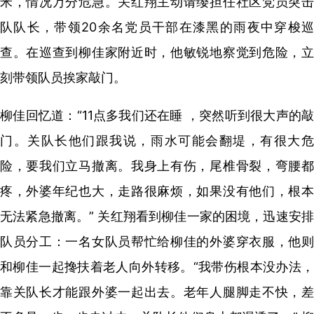
米，情况万分危急。关红翔主动请缨担任社区党员突击
队队长，带领20余名党员干部在漆黑的雨夜中穿梭巡
查。
在巡查到柳佳家附近时，他敏锐地察觉到危险，
刻带领队员挨家敲门。
柳佳回忆道：“11点多我们还在睡 ，突然听到很大声的敲
门。关队长他们跟我说，雨水可能会翻堤，有很大危
险，要我们立马撤离。我身上有伤，尾椎骨裂，弯腰都
疼，外婆年纪也大，走路很麻烦，如果没有他们，根本
无法紧急撤离。” 关红翔看到柳佳一家的困境，迅速安排
队员分工：一名女队员帮忙给柳佳的外婆穿衣服，他则
和柳佳一起搀扶着老人向外转移。“我带伤根本没办法，
靠关队长才能跟外婆一起出去。老年人腿脚走不快，差