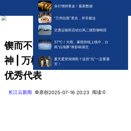
央行增持黄金！最新数据
“兰州拉面”更名，并非被迫
交通运输部启动台风二级防御响应
​37℃！大雨、暴雨持续上线中，台
锲而不舍落实中央八项规定精
风“白海豚”将影响湖北
神 | 万松：新时代共产党员的
夏天爱穿洞洞鞋？这些“坑”一定要避
开！
优秀代表
长江云新闻
©原创
阅读:
0
2025-07-16 20:23