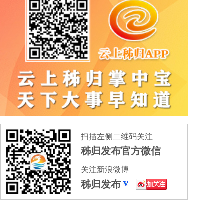
扫描左侧二维码关注
秭归发布官方微信
关注新浪微博
秭归发布