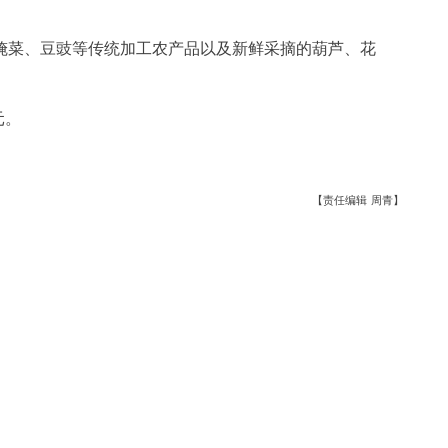
腌菜、豆豉等传统加工农产品以及新鲜采摘的葫芦、花
元。
【责任编辑 周青】