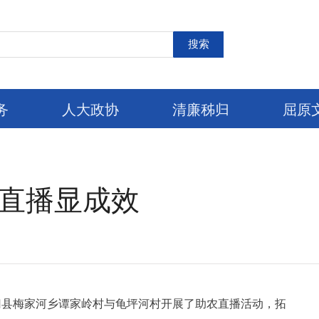
搜索
务
人大政协
清廉秭归
屈原
农直播显成效
归县梅家河乡谭家岭村与龟坪河村开展了助农直播活动，拓