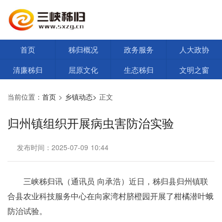
首页
秭归概况
政务服务
人大政协
清廉秭归
屈原文化
生态秭归
文明之窗
当前位置：
首页
>
乡镇动态>
正文
归州镇组织开展病虫害防治实验
发布时间：2025-07-09 10:44
三峡秭归讯（通讯员 向承浩）近日，秭归县归州镇联
合县农业科技服务中心在向家湾村脐橙园开展了柑橘潜叶蛾
防治试验。