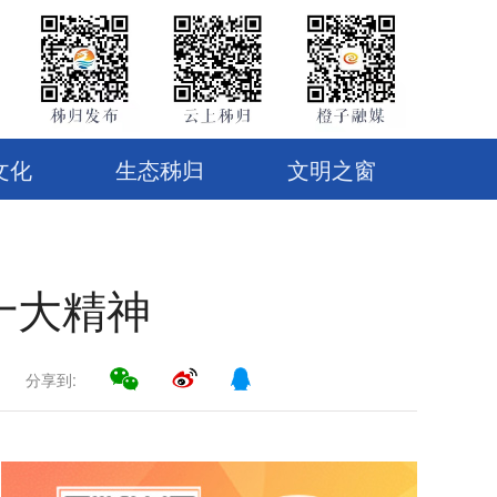
文化
生态秭归
文明之窗
十大精神
分享到: