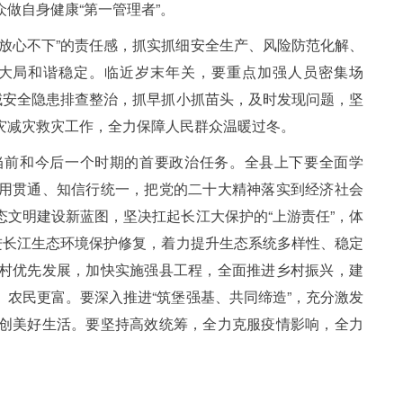
做自身健康“第一管理者”。
放心不下”的责任感，抓实抓细安全生产、风险防范化解、
大局和谐稳定。临近岁末年关，要重点加强人员密集场
域安全隐患排查整治，抓早抓小抓苗头，及时发现问题，坚
灾减灾救灾工作，全力保障人民群众温暖过冬。
当前和今后一个时期的首要政治任务。全县上下要全面学
用贯通、知信行统一，把党的二十大精神落实到经济社会
文明建设新蓝图，坚决扛起长江大保护的“上游责任”，体
进长江生态环境保护修复，着力提升生态系统多样性、稳定
村优先发展，加快实施强县工程，全面推进乡村振兴，建
农民更富。要深入推进“筑堡强基、共同缔造”，充分激发
创美好生活。要坚持高效统筹，全力克服疫情影响，全力