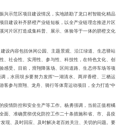
振兴示范区项目建设情况，实地踏勘了龙口村智能化精品
项目建设补齐脐橙产业链短板，以全产业链理念推进片区
溪河片区打造成集科普、展示、体验等于一体的脐橙文化
目建设内容包括休闲公园、主题景观、沿江绿道、生态驿站
性、社会性、实用性、参与性、科技性，在特色文化、创
验感受。目前，滑翔降落场、区间道路、生态停车场等项
调，水田坝乡要努力发挥“一湖清水、两岸香橙、三栖运
游客参与滑翔、龙舟、骑行等体育运动项目，全力打造“中
的疫情防控和安全生产等工作。杨勇强调，当前正值柑橘
全面、准确贯彻优化防控工作二十条措施和省、市、县疫
时发现、及时回应、及时解决老百姓关注、关切的问题。要