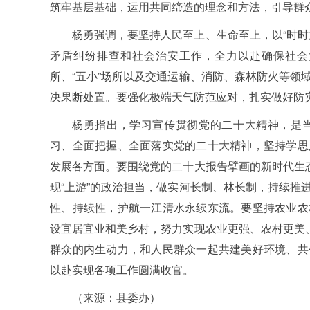
筑牢基层基础，运用共同缔造的理念和方法，引导群众
杨勇强调，要坚持人民至上、生命至上，以“时时
矛盾纠纷排查和社会治安工作，全力以赴确保社会
所、“五小”场所以及交通运输、消防、森林防火等领
决果断处置。要强化极端天气防范应对，扎实做好防
杨勇指出，学习宣传贯彻党的二十大精神，是
习、全面把握、全面落实党的二十大精神，坚持学思
发展各方面。要围绕党的二十大报告擘画的新时代生态
现“上游”的政治担当，做实河长制、林长制，持续推
性、持续性，护航一江清水永续东流。要坚持农业农
设宜居宜业和美乡村，努力实现农业更强、农村更美、
群众的内生动力，和人民群众一起共建美好环境、共
以赴实现各项工作圆满收官。
（来源：县委办）