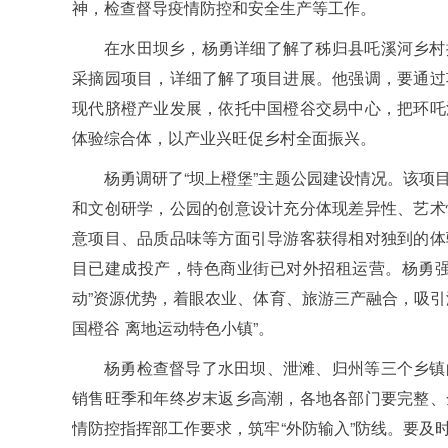
神，检查督导疫情防控和安全生产等工作。
在水田坝乡，杨勇详细了解了秭归县吒溪河乡村
采摘园项目，详细了解了项目进展。他强调，要通过
现代脐橙产业发展，依托中国橙谷交易中心，把环吒
体验综合体，以产业兴旺促乡村全面振兴。
杨勇调研了“坝上橙堡”主题公园建设情况。该项
和文创研学，公园的创意设计充分体现差异性、艺术
意项目、品质品味等方面引导游客获得相对独到的体
目已建成投产，特色商业街已对外招租运营。杨勇强
动”资源优势，着眼农业、体育、旅游三产融合，吸引
国橙谷 离地运动特色小镇”。
杨勇检查督导了水田坝、泄滩、归州等三个乡镇
销售旺季和年终岁末返乡高潮，各地各部门要完整、
情防控指挥部工作要求，筑牢“外防输入”防线。要及