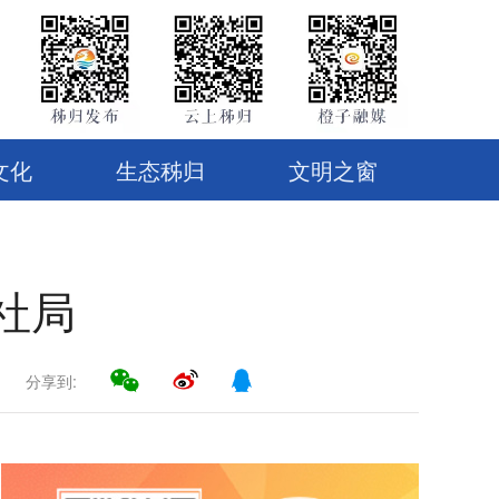
文化
生态秭归
文明之窗
社局
分享到: